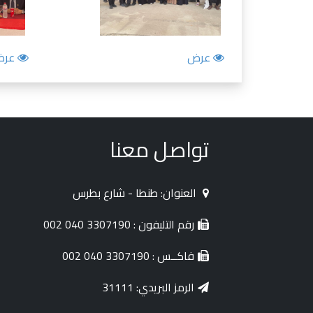
عرض
عرض
تواصل معنا
العنوان: طنطا - شارع بطرس
رقم التليفون : 3307190 040 002
فاكــس : 3307190 040 002
الرمز البريدي: 31111