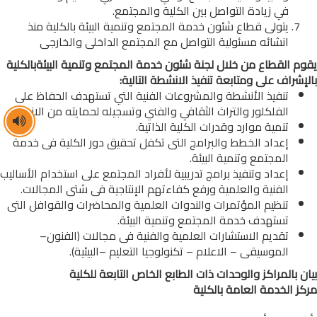
في زيادة التواصل بين الكلية والمجتمع.
يتولى قطاع شئون خدمة المجتمع وتنمية البيئة بالكلية منذ
انشائه مسئولية التواصل مع المجتمع الداخلى والخارجى
يقوم القطاع من خلال لجنة شئون خدمة المجتمع وتنمية البيئةبالكلية
بالإشراف على ومتابعة تنفيذ الانشطة التالية:
تنفيذ الأنشطة والمشروعات الفنية التي تستهدف الحفاظ على
الفلكلور والتراث الثقافي والفني وتسجيله لحمايته من الاندثار
تنمية موارد وقدرات الكلية الذاتية.
إعداد الخطط والبرامج التى تكفل تحقيق دور الكلية فى خدمة
المجتمع وتنمية البيئة.
إعداد وتنفيذ برامج تدريبية لأفراد المجتمع على استخدام الأساليب
الفنية والعلمية ورفع كفاءتهم الإنتاجية فى شتى المجالات.
تنظيم المؤتمرات والندوات العلمية والمحاضرات والقوافل التى
تستهدف خدمة المجتمع وتنمية البيئة.
تقديم الاستشارات العلمية والفنية فى مجالات (الفنون–
الموسيقى – الاعلام – تكنولوجيا التعليم –البيئية).
بيان بالمراكز والوحدات ذات الطابع الخاص التابعة للكلية
مركز الخدمة العامة بالكلية