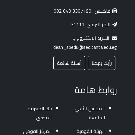
فاكــس : 3307190 040 002
الرمز البريدي: 31111
البــريد الالكتــروني:
dean_spedu@sed.tanta.edu.eg
رأيك يهمنا
أسئلة شائعة
روابط هامة
المجلس الأعلي
بنك المعرفة
للجامعات
المصري
الهيئة القومية
المركز القومي