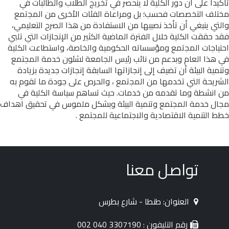
تأكيدا على أن دور الكلية لا ينحصر في تخريج الطلاب والطالبات في
مختلف التخصصات فحسب؛ بل ومراعاة الفئات الأخرى من اﻟﻤﺠتمع
والتي ينبغي أن تأخذ نصيبها من الاستفادة من هذا الصرح التعليمي،
فقد حققت الكلية خلال الفترة الماضية الكثير من الإنجازات التي تلبي
احتياجات اﻟﻤﺠتمع ومؤسساته الحكومية والخاصة، واستطاعت الكلية
في هذا العام وبدعم من نائب رئيس الجامعة لشئون خدمة المجتمع
وتنمية البيئة أن تضيف إلى إنجازاﺗﻬا السابقة إنجازات جديدة بزيادة
الشريحة التي تخدمها من اﻟﻤﺠتمع ، والحرص على جودة ما تقوم به
من انشطة وما تقدمه من خدمات. حيث تساهم سياسة الكلية في
مجال خدمة المجتمع وتنمية البيئة وبشكل ملموس في تحقيق اهداف
خطط التنمية الاقتصادية والاجتماعية للمجتمع .
تواصل معنا
العنوان: طنطا - شارع بطرس
رقم التليفون : 3307190 040 002