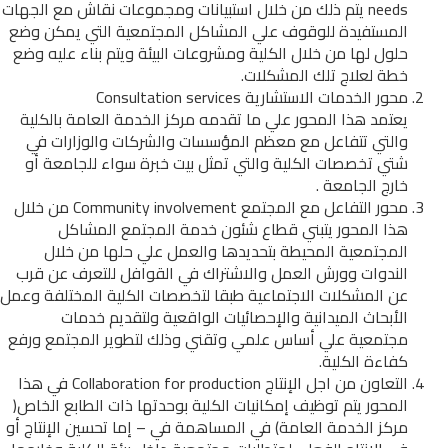
needs يتم ذلك من خلال استبيانات ومجموعات نقاش مع الجهات
المستفيدة للوقوف علي المشاكل المجتمعية التي يمكن وضع
حلول لها من خلال الكلية ومشروعات البيئة ويتم بناء عليه وضع
خطة لعلاج تلك المشكلات.
محور الخدمات الاستشارية Consultation services
يعتمد هذا المحور علي ما تقدمه مركز الخدمة العامة بالكلية
والتي تتفاعل مع معظم المؤسسات والشركات والوزارات في
شتي تخصصات الكلية والتي تمثل بيت خبرة سواء للجامعة أو
خارج الجامعة .
محور التفاعل مع المجتمع Community involvement من خلال
هذا المحور يتبني قطاع شئون خدمة المجتمع المشاكل
المجتمعية المحيطة بتحديدها والعمل علي حلها من خلال
الندوات وورش العمل والاشتراك في القوافل للتعرف عن قرب
عن المشكلات الاجتماعية طبقا لتخصصات الكلية المختلفة وعمل
الأبحاث الميدانية والإحصائيات الواقعية ولتقديم خدمات
مجتمعية علي أساس علمي وتقني وذلك لتطوير المجتمع ورفع
كفاءة الكلية.
التعاون من اجل الإنتاج Collaboration for production في هذا
المحور يتم توظيف إمكانيات الكلية بوحدتها ذات الطابع الخاص(
مركز الخدمة العامة) في المساهمة في – إما تحسين الإنتاج أو