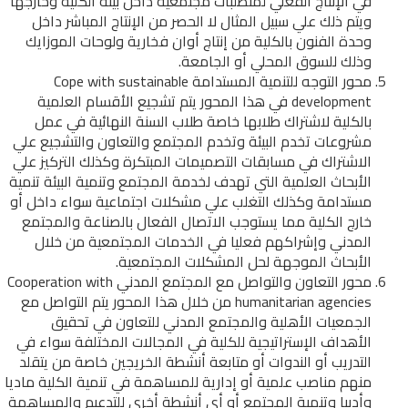
في الإنتاج الفعلي لمتطلبات مجتمعية داخل بيئة الكلية وخارجها
ويتم ذلك علي سبيل المثال لا الحصر من الإنتاج المباشر داخل
وحدة الفنون بالكلية من إنتاج أوان فخارية ولوحات الموزايك
وذلك للسوق المحلي أو الجامعة.
محور التوجه للتنمية المستدامة Cope with sustainable
development في هذا المحور يتم تشجيع الأقسام العلمية
بالكلية لاشتراك طلابها خاصة طلاب السنة النهائية في عمل
مشروعات تخدم البيئة وتخدم المجتمع والتعاون والتشجيع علي
الاشتراك في مسابقات التصميمات المبتكرة وكذلك التركيز علي
الأبحاث العلمية التي تهدف لخدمة المجتمع وتنمية البيئة تنمية
مستدامة وكذلك التغلب علي مشكلات اجتماعية سواء داخل أو
خارج الكلية مما يستوجب الاتصال الفعال بالصناعة والمجتمع
المدني وإشراكهم فعليا في الخدمات المجتمعية من خلال
الأبحاث الموجهة لحل المشكلات المجتمعية.
محور التعاون والتواصل مع المجتمع المدني Cooperation with
humanitarian agencies من خلال هذا المحور يتم التواصل مع
الجمعيات الأهلية والمجتمع المدني للتعاون في تحقيق
الأهداف الإستراتيجية للكلية في المجالات المختلفة سواء في
التدريب أو الندوات أو متابعة أنشطة الخريجين خاصة من يتقلد
منهم مناصب علمية أو إدارية للمساهمة في تنمية الكلية ماديا
وأدبيا وتنمية المجتمع أو أي أنشطة أخري للتدعيم والمساهمة