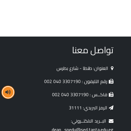
تواصل معنا
العنوان: طنطا - شارع بطرس
رقم التليفون : 3307190 040 002
فاكــس : 3307190 040 002
الرمز البريدي: 31111
البــريد الالكتــروني:
dean_spedu@sed.tanta.edu.eg