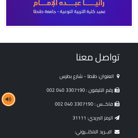
تواصل معنا
العنوان: طنطا - شارع بطرس
رقم التليفون : 3307190 040 002
فاكــس : 3307190 040 002
الرمز البريدي: 31111
البــريد الالكتــروني: