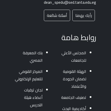
dean_spedu@sed.tanta.edu.eg
رأيك يهمنا
أسئلة شائعة
روابط هامة
المجلس الأعلي
بنك المعرفة
للجامعات
المصري
الهيئة القومية
المركز القومي
لضمان الجودة
للتعليم الإلكتروني
والأعتماد
لجان ترقيات
تصنيف الجامعة
أعضاء هيئة
التدريس
أكاديمية البحث