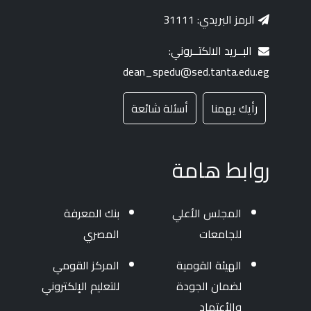
الرمز البريدي: 31111
البــريد الالكتــروني:
dean_spedu@sed.tanta.edu.eg
رأيك يهمنا
أسئلة شائعة
روابط هامة
المجلس الأعلي
بنك المعرفة
للجامعات
المصري
الهيئة القومية
المركز القومي
لضمان الجودة
للتعليم الإلكتروني
والأعتماد