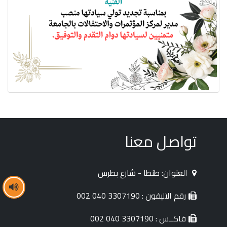
تواصل معنا
العنوان: طنطا - شارع بطرس
رقم التليفون : 3307190 040 002
فاكــس : 3307190 040 002